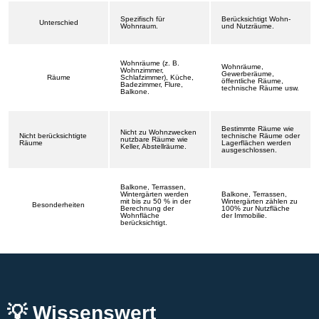
Spezifisch für
Berücksichtigt Wohn-
Unterschied
Wohnraum.
und Nutzräume.
Wohnräume (z. B.
Wohnräume,
Wohnzimmer,
Gewerberäume,
Räume
Schlafzimmer), Küche,
öffentliche Räume,
Badezimmer, Flure,
technische Räume usw.
Balkone.
Bestimmte Räume wie
Nicht zu Wohnzwecken
Nicht berücksichtigte
technische Räume oder
nutzbare Räume wie
Räume
Lagerflächen werden
Keller, Abstellräume.
ausgeschlossen.
Balkone, Terrassen,
Wintergärten werden
Balkone, Terrassen,
mit bis zu 50 % in der
Wintergärten zählen zu
Besonderheiten
Berechnung der
100% zur Nutzfläche
Wohnfläche
der Immobilie.
berücksichtigt.
💡 Wissenswert