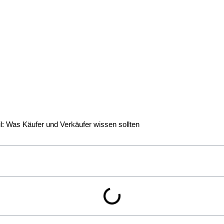
Miteigentumsanteil: Was bedeutet er, wie wird er 
n damit einher?
l: Was Käufer und Verkäufer wissen sollten