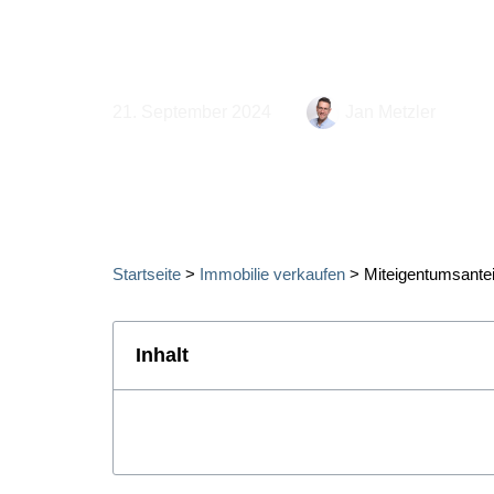
wir die zentralen Punkte rund um den 
und welche Rechte und Pflichten gehe
21. September 2024
Jan Metzler
Startseite
>
Immobilie verkaufen
>
Miteigentumsantei
Inhalt