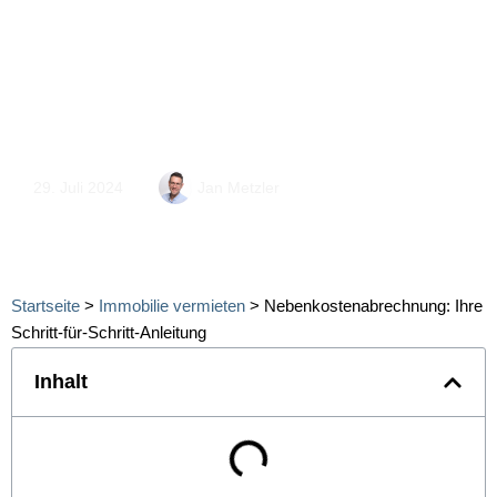
was nicht? Erfahren Sie hier, wie Sie eine
korrekte und rechtsgültige
Nebenkostenabrechnung, auch
Betriebskostenabrechnung genannt, erstellen.
29. Juli 2024
Jan Metzler
Startseite
>
Immobilie vermieten
>
Nebenkostenabrechnung: Ihre
Schritt-für-Schritt-Anleitung
Inhalt